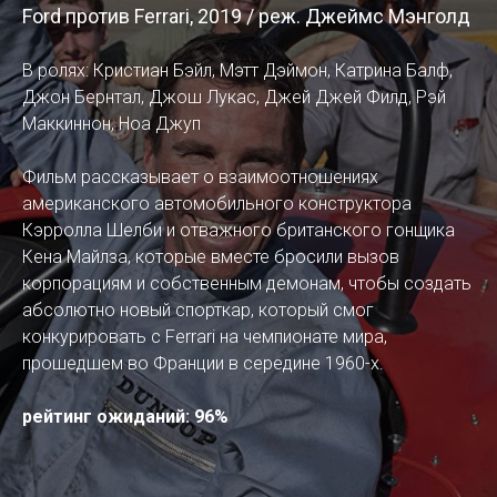
Ford против Ferrari, 2019 / реж. Джеймс Мэнголд
В ролях: Кристиан Бэйл, Мэтт Дэймон, Катрина Балф,
Джон Бернтал, Джош Лукас, Джей Джей Филд, Рэй
Маккиннон, Ноа Джуп
Фильм рассказывает о взаимоотношениях
американского автомобильного конструктора
Кэрролла Шелби и отважного британского гонщика
Кена Майлза, которые вместе бросили вызов
корпорациям и собственным демонам, чтобы создать
абсолютно новый спорткар, который смог
конкурировать с Ferrari на чемпионате мира,
прошедшем во Франции в середине 1960-х.
рейтинг ожиданий: 96%